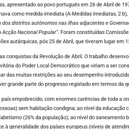
 apresentado ao povo português em 26 de Abril de 1974
inava como medida imediata (A-Medidas imediatas, 2 b),
s dos distritos autónomos nas ilhas adjacentes e Governa
a Acção Nacional Popular”
. Foram constituídas Comissões
ições autárquicas, pós 25 de Abril, que tiveram lugar em
s conquistas da Revolução de Abril. O trabalho desenvol
 vitória do Poder Local Democrático que viriam a ser co
ar das muitas restrições ao seu desempenho introduzida
ever grande parte do progresso registado em termos da q
um país empobrecido, com enormes carências de toda a o
essoas) sem habitação condigna; ao nível da educação c
fabetismo (26% da população); ao nível do saneamento bá
ace à generalidade dos países europeus (níveis de aten