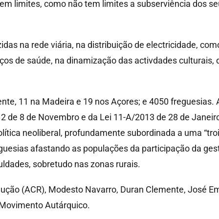
 tem limites, como não tem limites a subserviência dos s
idas na rede viária, na distribuição de electricidade, c
ços de saúde, na dinamização das activdades culturais, d
nte, 11 na Madeira e 19 nos Açores; e 4050 freguesias. 
2012 de 8 de Novembro e da Lei 11-A/2013 de 28 de Janeir
ítica neoliberal, profundamente subordinada a uma “troi
guesias afastando as populações da participação da gest
uldades, sobretudo nas zonas rurais.
ução (ACR), Modesto Navarro, Duran Clemente, José Emíl
 Movimento Autárquico.