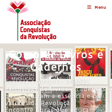
Menu
Comprar Livros e
Cadernos
Explore e adquira edições
exclusivas de livros e cadernos
que capturam a essência e os
valores da Revolução.
Encontre obras que educam,