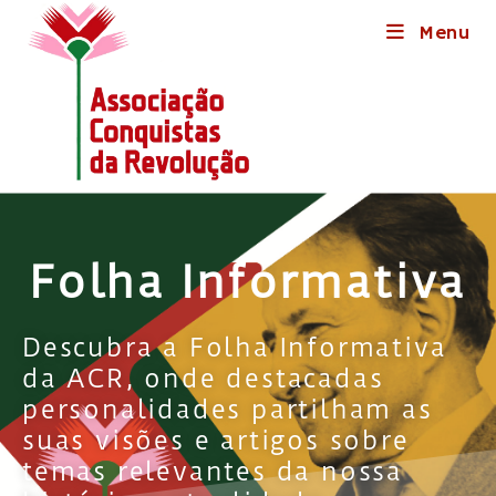
Menu
Folha Informativa
Descubra a Folha Informativa
da ACR, onde destacadas
personalidades partilham as
suas visões e artigos sobre
temas relevantes da nossa