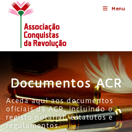
Menu
Documentos ACR
Aceda aqui aos documentos
oficiais da ACR, incluindo o
registo notarial, estatutos e
regulamentos.