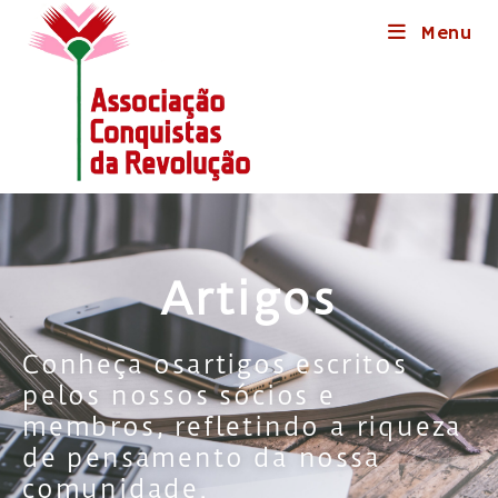
Menu
Artigos
Conheça osartigos escritos
pelos nossos sócios e
membros, refletindo a riqueza
de pensamento da nossa
comunidade.