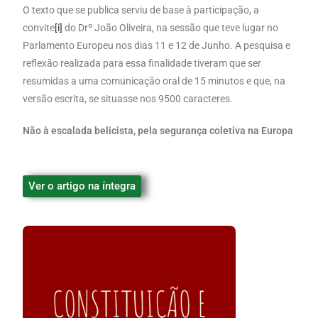
O texto que se publica serviu de base à participação, a
convite
[i]
do Drº João Oliveira, na sessão que teve lugar no
Parlamento Europeu nos dias 11 e 12 de Junho. A pesquisa e
reflexão realizada para essa finalidade tiveram que ser
resumidas a uma comunicação oral de 15 minutos e que, na
versão escrita, se situasse nos 9500 caracteres.
Não à escalada belicista, pela segurança coletiva na Europa
Ver o artigo na íntegra