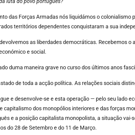
 da luta do povo português?
o das Forças Armadas nós liquidámos o colonialismo p
erados territórios dependentes conquistaram a sua indep
 devolvemos as liberdades democráticas. Recebemos o a
económico e social.
ado duma maneira grave no curso dos últimos anos fasci
ado de toda a acção política. As relações sociais disti
e e desenvolve-se e esta operação — pelo seu lado eco
 capitalismo dos monopólios interiores e das forças mon
guês e a posição capitalista monopolista, a situação vai
os do 28 de Setembro e do 11 de Março.