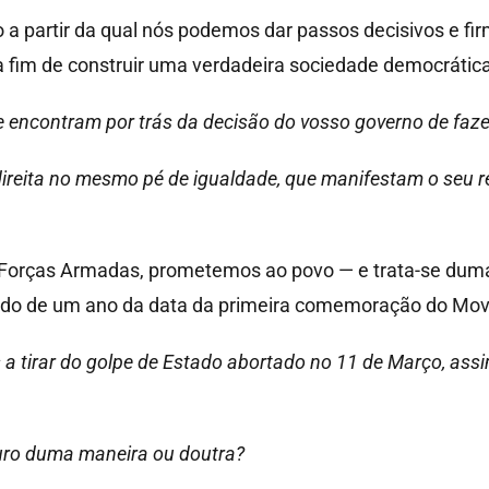
 partir da qual nós podemos dar passos decisivos e fi
 a fim de construir uma verdadeira sociedade democrática
 encontram por trás da decisão do vosso governo de faze
direita no mesmo pé de igualdade, que manifestam o seu r
orças Armadas, prometemos ao povo — e trata-se duma
íodo de um ano da data da primeira comemoração do Movi
es a tirar do golpe de Estado abortado no 11 de Março, as
turo duma maneira ou doutra?