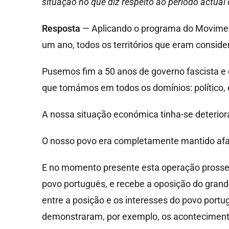
situação no que diz respeito ao período actual
Resposta
— Aplicando o programa do Moviment
um ano, todos os territórios que eram consid
Pusemos fim a 50 anos de governo fascista e
que tomámos em todos os domínios: político, 
A nossa situação económica tinha-se deterior
O nosso povo era completamente mantido afast
E no momento presente esta operação prossegu
povo português, e recebe a oposição do grande
entre a posição e os interesses do povo portu
demonstraram, por exemplo, os aconteciment