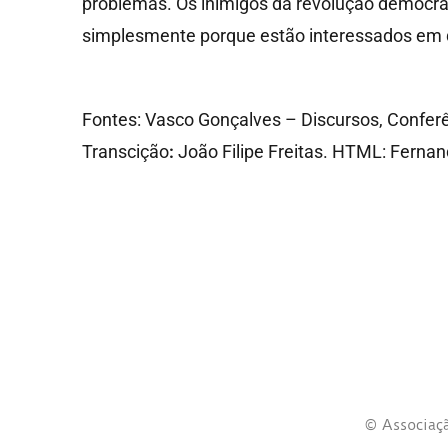
problemas. Os inimigos da revolução democrát
simplesmente porque estão interessados em q
Fontes: Vasco Gonçalves – Discursos, Conferê
Transcição
:
João Filipe Freitas. HTML: Fernan
© Associaçã