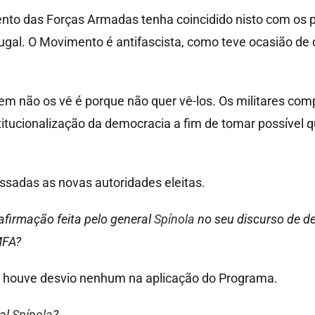
nto das Forças Armadas tenha coincidido nisto com os p
al. O Movimento é antifascista, como teve ocasião de 
uem não os vê é porque não quer vê-los. Os militares c
tucionalização da democracia a fim de tomar possível q
sadas as novas autoridades eleitas.
afirmação feita pelo general
Spínola
no seu discurso de d
MFA?
 houve desvio nenhum na aplicação do Programa.
ral
Spínola
?