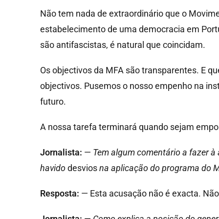
Não tem nada de extraordinário que o Movime
estabelecimento de uma democracia em Portug
são antifascistas, é natural que coincidam.
Os objectivos da MFA são transparentes. E q
objectivos. Pusemos o nosso empenho na insti
futuro.
A nossa tarefa terminará quando sejam empos
Jornalista:
—
Tem algum comentário a fazer à 
havido
desvios
na aplicação do programa do 
Resposta:
— Esta acusação não é exacta. Não
Jornalista:
—
Como explica a posição do gene