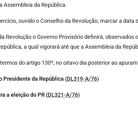
da Assembleia da República.
rcício, ouvido o Conselho da Revolução, marcar a data d
da Revolução o Governo Provisório definirá, observados os
 República, a qual vigorará até que a Assembleia da Repúbl
termos do artigo 130º, no oitavo dia posterior ao apurame
o Presidente da República
(
DL319-A/76)
ara a eleição do PR
(
DL321-A/76)