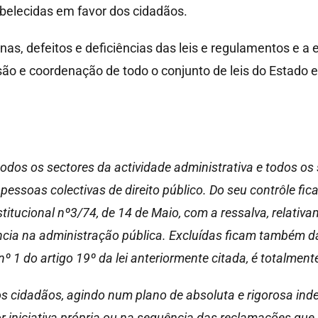
abelecidas em favor dos cidadãos.
nas, defeitos e deficiências das leis e regulamentos e a
são e coordenação de todo o conjunto de leis do Estado
odos os sectores da actividade administrativa e todos os s
pessoas colectivas de direito público. Do seu contrôle fi
titucional nº3/74, de 14 de Maio, com a ressalva, relati
ncia na administração pública. Excluídas ficam também d
nº 1 do artigo 19º da lei anteriormente citada, é totalmen
s cidadãos, agindo num plano de absoluta e rigorosa ind
iniciativa própria ou na sequência das reclamações que 